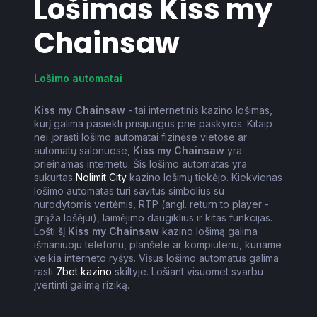
Lošimas
Kiss my
Chainsaw
Lošimo automatai
Kiss my Chainsaw
- tai internetinis kazino lošimas,
kurį galima pasiekti prisijungus prie paskyros. Kitaip
nei įprasti lošimo automatai fizinėse vietose ar
automatų salonuose,
Kiss my Chainsaw
yra
prieinamas internetu. Šis lošimo automatas yra
sukurtas
Nolimit City
kazino lošimų tiekėjo. Kiekvienas
lošimo automatas turi savitus simbolius su
nurodytomis vertėmis, RTP (angl. return to player -
grąža lošėjui), laimėjimo daugiklius ir kitas funkcijas.
Lošti šį
Kiss my Chainsaw
kazino lošimą galima
išmaniuoju telefonu, planšete ar kompiuteriu, kuriame
veikia interneto ryšys. Visus lošimo automatus galima
rasti
7bet kazino
skiltyje. Lošiant visuomet svarbu
įvertinti galimą riziką.