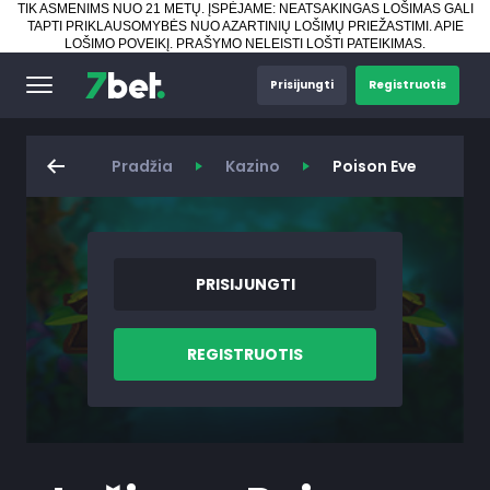
TIK ASMENIMS NUO 21 METŲ. ĮSPĖJAME: NEATSAKINGAS LOŠIMAS GALI
TAPTI PRIKLAUSOMYBĖS NUO AZARTINIŲ LOŠIMŲ PRIEŽASTIMI.
APIE
LOŠIMO POVEIKĮ
.
PRAŠYMO NELEISTI LOŠTI PATEIKIMAS
.
Prisijungti
Registruotis
Pradžia
Kazino
Poison Eve
PRISIJUNGTI
REGISTRUOTIS