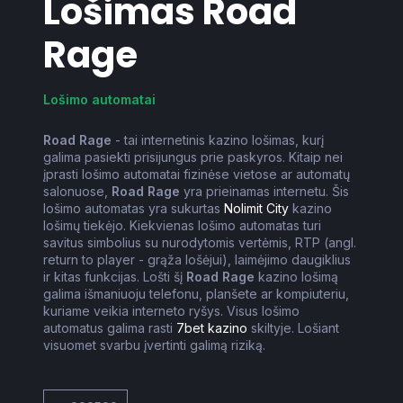
Lošimas
Road
Rage
Lošimo automatai
Road Rage
- tai internetinis kazino lošimas, kurį
galima pasiekti prisijungus prie paskyros. Kitaip nei
įprasti lošimo automatai fizinėse vietose ar automatų
salonuose,
Road Rage
yra prieinamas internetu. Šis
lošimo automatas yra sukurtas
Nolimit City
kazino
lošimų tiekėjo. Kiekvienas lošimo automatas turi
savitus simbolius su nurodytomis vertėmis, RTP (angl.
return to player - grąža lošėjui), laimėjimo daugiklius
ir kitas funkcijas. Lošti šį
Road Rage
kazino lošimą
galima išmaniuoju telefonu, planšete ar kompiuteriu,
kuriame veikia interneto ryšys. Visus lošimo
automatus galima rasti
7bet kazino
skiltyje. Lošiant
visuomet svarbu įvertinti galimą riziką.