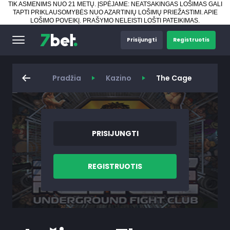
TIK ASMENIMS NUO 21 METŲ. ĮSPĖJAME: NEATSAKINGAS LOŠIMAS GALI
TAPTI PRIKLAUSOMYBĖS NUO AZARTINIŲ LOŠIMŲ PRIEŽASTIMI.
APIE
LOŠIMO POVEIKĮ
.
PRAŠYMO NELEISTI LOŠTI PATEIKIMAS
.
Prisijungti
Registruotis
Pradžia
Kazino
The Cage
PRISIJUNGTI
REGISTRUOTIS