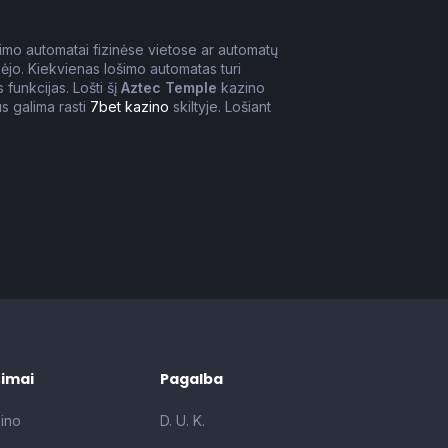
lošimo automatai fizinėse vietose ar automatų
ėjo. Kiekvienas lošimo automatas turi
 funkcijas. Lošti šį
Aztec Temple
kazino
s galima rasti
7bet kazino
skiltyje. Lošiant
šimai
Pagalba
ino
D. U. K.