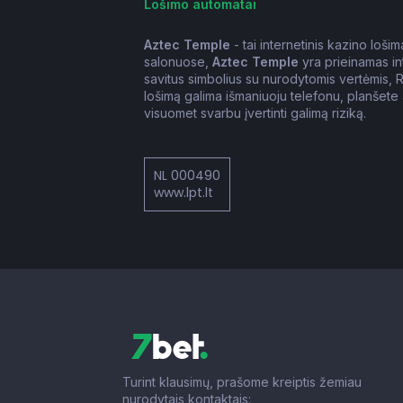
Lošimo automatai
Aztec Temple
- tai internetinis kazino loši
salonuose,
Aztec Temple
yra prieinamas in
savitus simbolius su nurodytomis vertėmis, RTP
lošimą galima išmaniuoju telefonu, planšete 
visuomet svarbu įvertinti galimą riziką.
NL 000490
www.lpt.lt
Turint klausimų, prašome kreiptis žemiau
nurodytais kontaktais: