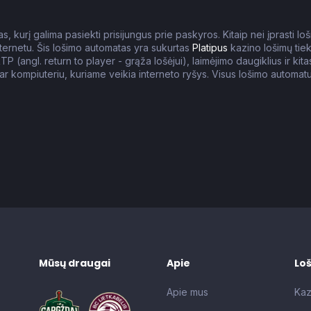
mas, kurį galima pasiekti prisijungus prie paskyros. Kitaip nei įprasti 
ternetu. Šis lošimo automatas yra sukurtas
Platipus
kazino lošimų tiek
 (angl. return to player - grąža lošėjui), laimėjimo daugiklius ir kitas
ar kompiuteriu, kuriame veikia interneto ryšys. Visus lošimo automatu
Mūsų draugai
Apie
Lo
Apie mus
Kaz