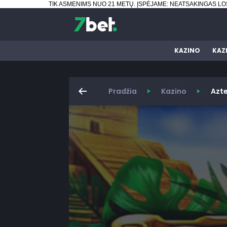
TIK ASMENIMS NUO 21 METŲ. ĮSPĖJAME: NEATSAKINGAS LO
KAZINO
KAZ
Pradžia
Kazino
Azt