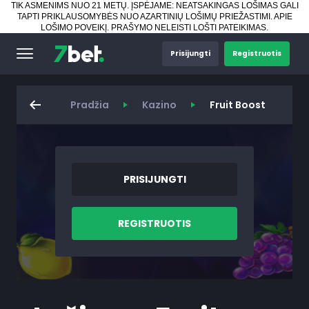
TIK ASMENIMS NUO 21 METŲ. ĮSPĖJAME: NEATSAKINGAS LOŠIMAS GALI
TAPTI PRIKLAUSOMYBĖS NUO AZARTINIŲ LOŠIMŲ PRIEŽASTIMI.
APIE
LOŠIMO POVEIKĮ
.
PRAŠYMO NELEISTI LOŠTI PATEIKIMAS
.
Prisijungti
Registruotis
Pradžia
Kazino
Fruit Boost
PRISIJUNGTI
REGISTRUOTIS