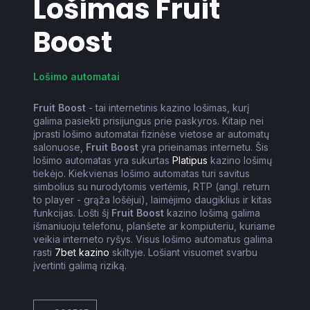
Lošimas
Fruit
Boost
Lošimo automatai
Fruit Boost
- tai internetinis kazino lošimas, kurį
galima pasiekti prisijungus prie paskyros. Kitaip nei
įprasti lošimo automatai fizinėse vietose ar automatų
salonuose,
Fruit Boost
yra prieinamas internetu. Šis
lošimo automatas yra sukurtas
Platipus
kazino lošimų
tiekėjo. Kiekvienas lošimo automatas turi savitus
simbolius su nurodytomis vertėmis, RTP (angl. return
to player - grąža lošėjui), laimėjimo daugiklius ir kitas
funkcijas. Lošti šį
Fruit Boost
kazino lošimą galima
išmaniuoju telefonu, planšete ar kompiuteriu, kuriame
veikia interneto ryšys. Visus lošimo automatus galima
rasti
7bet kazino
skiltyje. Lošiant visuomet svarbu
įvertinti galimą riziką.