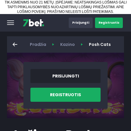
TIK ASMENIMS NUO 21 METŲ. ĮSPĖJAME: NEATSAKINGAS LOŠIMAS GALI
TAPTI PRIKLAUSOMYBĖS NUO AZARTINIŲ LOŠIMŲ PRIEŽASTIMI.
APIE
LOŠIMO POVEIKĮ
.
PRAŠYMO NELEISTI LOŠTI PATEIKIMAS
.
Prisijungti
Registruotis
Pradžia
Kazino
Posh Cats
PRISIJUNGTI
REGISTRUOTIS