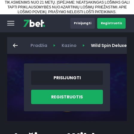
TIK ASMENIMS NUO 21 METŲ. ĮSPĖJAME: NEATSAKINGAS LOŠIMAS GALI
TAPTI PRIKLAUSOMYBĖS NUO AZARTINIŲ LOŠIMŲ PRIEŽASTIMI.
APIE
LOŠIMO POVEIKĮ
.
PRAŠYMO NELEISTI LOŠTI PATEIKIMAS
.
Prisijungti
Registruotis
Pradžia
Kazino
Wild Spin Deluxe
PRISIJUNGTI
REGISTRUOTIS