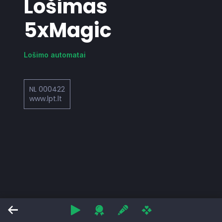
Lošimas
5xMagic
Lošimo automatai
NL 000422
www.lpt.lt