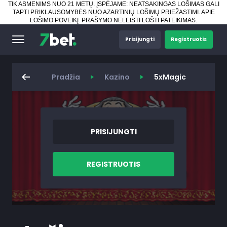
TIK ASMENIMS NUO 21 METŲ. ĮSPĖJAME: NEATSAKINGAS LOŠIMAS GALI
TAPTI PRIKLAUSOMYBĖS NUO AZARTINIŲ LOŠIMŲ PRIEŽASTIMI.
APIE
LOŠIMO POVEIKĮ
.
PRAŠYMO NELEISTI LOŠTI PATEIKIMAS
.
Prisijungti
Registruotis
Pradžia
Kazino
5xMagic
PRISIJUNGTI
REGISTRUOTIS