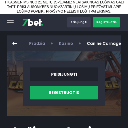
TIK ASMENIMS NUO 21 METŲ. ĮSPĖJAME: NEATSAKINGAS LOŠIMAS GALI
TAPTI PRIKLAUSOMYBĖS NUO AZARTINIŲ LOŠIMŲ PRIEŽASTIMI.
APIE
LOŠIMO POVEIKĮ
.
PRAŠYMO NELEISTI LOŠTI PATEIKIMAS
.
Prisijungti
Registruotis
Pradžia
Kazino
Canine Carnage
PRISIJUNGTI
REGISTRUOTIS