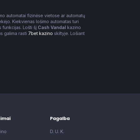
ošimo automatai fizinėse vietose ar automatų
ekėjo. Kiekvienas lošimo automatas turi
 funkcijas. Lošti šį
Cash Vandal
kazino
s galima rasti
7bet kazino
skiltyje. Lošiant
šimai
Pagalba
ino
D. U. K.