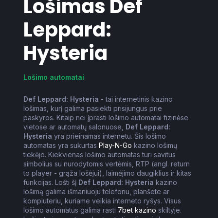
Lošimas
Def
Leppard:
Hysteria
Lošimo automatai
Def Leppard: Hysteria
- tai internetinis kazino
lošimas, kurį galima pasiekti prisijungus prie
paskyros. Kitaip nei įprasti lošimo automatai fizinėse
vietose ar automatų salonuose,
Def Leppard:
Hysteria
yra prieinamas internetu. Šis lošimo
automatas yra sukurtas
Play-N-Go
kazino lošimų
tiekėjo. Kiekvienas lošimo automatas turi savitus
simbolius su nurodytomis vertėmis, RTP (angl. return
to player - grąža lošėjui), laimėjimo daugiklius ir kitas
funkcijas. Lošti šį
Def Leppard: Hysteria
kazino
lošimą galima išmaniuoju telefonu, planšete ar
kompiuteriu, kuriame veikia interneto ryšys. Visus
lošimo automatus galima rasti
7bet kazino
skiltyje.