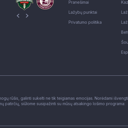
Pranešimai
Kaz
Lažybų punktai
Laž
Privatumo politika
Laž
Be
Šou
Esp
ogų rūšis, galinti sukelti ne tik teigiamas emocijas. Norėdami išvengt
 patirčių, siūlome susipažinti su mūsų atsakingo lošimo programa: