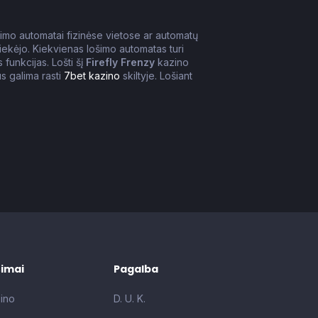
lošimo automatai fizinėse vietose ar automatų
iekėjo. Kiekvienas lošimo automatas turi
 funkcijas. Lošti šį
Firefly Frenzy
kazino
s galima rasti
7bet kazino
skiltyje. Lošiant
šimai
Pagalba
ino
D. U. K.