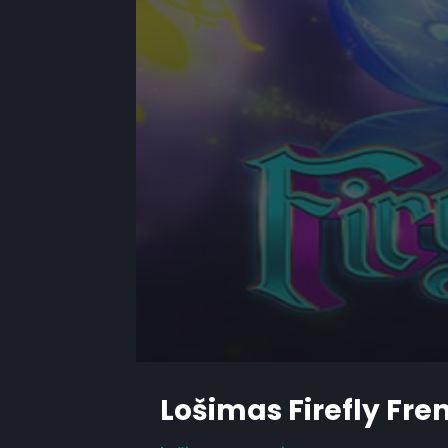
Lošimas
Firefly Fre