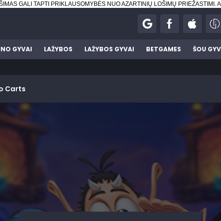
ŠIMAS GALI TAPTI PRIKLAUSOMYBĖS NUO AZARTINIŲ LOŠIMŲ PRIEŽASTIMI.
A
INO GYVAI
LAŽYBOS
LAŽYBOS GYVAI
BETGAMES
ŠOU GYV
o Carts