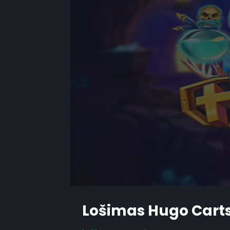
Lošimas
Hugo Cart