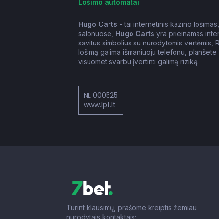
Lošimo automatai
Hugo Carts
- tai internetinis kazino lošima
salonuose,
Hugo Carts
yra prieinamas inte
savitus simbolius su nurodytomis vertėmis, RTP
lošimą galima išmaniuoju telefonu, planšete 
visuomet svarbu įvertinti galimą riziką.
NL 000525
www.lpt.lt
Turint klausimų, prašome kreiptis žemiau
nurodytais kontaktais: