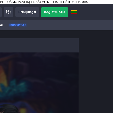
PIE LOŠIMO POVEIKĮ
.
PRAŠYMO NELEISTI LOŠTI PATEIKIMAS
.
Prisijungti
Registruotis
AI
ESPORTAS