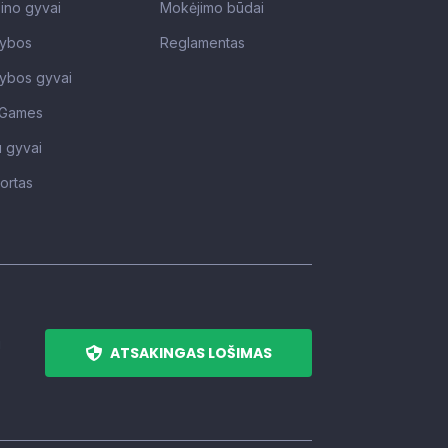
ino gyvai
Mokėjimo būdai
ybos
Reglamentas
ybos gyvai
tGames
 gyvai
ortas
i
ATSAKINGAS LOŠIMAS