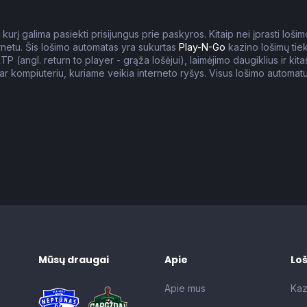
s, kurį galima pasiekti prisijungus prie paskyros. Kitaip nei įprasti lo
rnetu. Šis lošimo automatas yra sukurtas
Play-N-Go
kazino lošimų tiek
 (angl. return to player - grąža lošėjui), laimėjimo daugiklius ir kitas
ar kompiuteriu, kuriame veikia interneto ryšys. Visus lošimo automatu
Mūsų draugai
Apie
Lo
Apie mus
Kaz