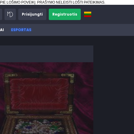
PIE LOŠIMO POVEIKĮ
.
PRAŠYMO NELEISTI LOŠTI PATEIKIMAS
.
Prisijungti
Registruotis
AI
ESPORTAS