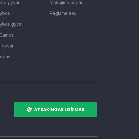
ino gyvai
Mokėjimo būdai
ybos
Reglamentas
ybos gyvai
tGames
 gyvai
ortas
i
ATSAKINGAS LOŠIMAS