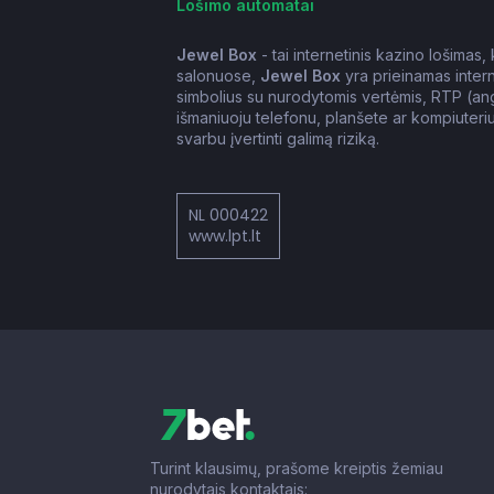
Lošimo automatai
Jewel Box
- tai internetinis kazino lošimas,
salonuose,
Jewel Box
yra prieinamas inter
simbolius su nurodytomis vertėmis, RTP (angl. 
išmaniuoju telefonu, planšete ar kompiuteriu
svarbu įvertinti galimą riziką.
NL 000422
www.lpt.lt
Turint klausimų, prašome kreiptis žemiau
nurodytais kontaktais: