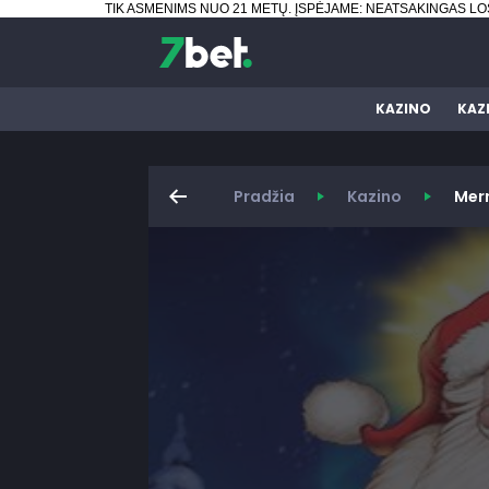
TIK ASMENIMS NUO 21 METŲ. ĮSPĖJAME: NEATSAKINGAS LO
KAZINO
KAZ
Pradžia
Kazino
Mer