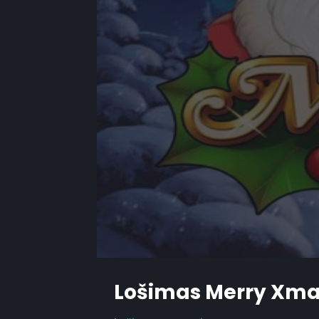
Lošimas
Merry Xm