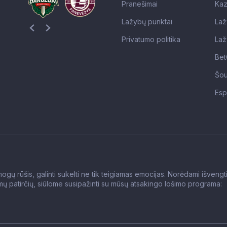
Pranešimai
Kaz
Lažybų punktai
Laž
Privatumo politika
Laž
Be
Šou
Esp
ogų rūšis, galinti sukelti ne tik teigiamas emocijas. Norėdami išvengt
 patirčių, siūlome susipažinti su mūsų atsakingo lošimo programa: