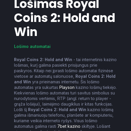
Lošimas
Royal
Coins 2: Hold and
Win
Lošimo automatai
Royal Coins 2: Hold and Win
- tai internetinis kazino
lošimas, kurį galima pasiekti prisijungus prie
paskyros. Kitaip nei įprasti lošimo automatai fizinėse
vietose ar automatų salonuose,
Royal Coins 2: Hold
and Win
yra prieinamas internetu. Šis lošimo
automatas yra sukurtas
Playson
kazino lošimų tiekėjo.
Kiekvienas lošimo automatas turi savitus simbolius su
nurodytomis vertėmis, RTP (angl. return to player -
grąža lošėjui), laimėjimo daugiklius ir kitas funkcijas.
Lošti šį
Royal Coins 2: Hold and Win
kazino lošimą
galima išmaniuoju telefonu, planšete ar kompiuteriu,
kuriame veikia interneto ryšys. Visus lošimo
automatus galima rasti
7bet kazino
skiltyje. Lošiant