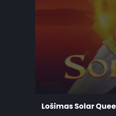
Lošimas
Solar Que