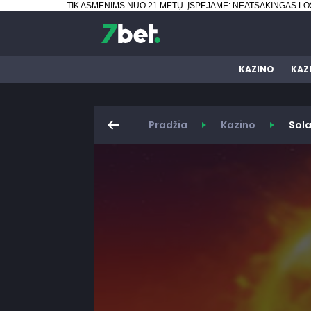
TIK ASMENIMS NUO 21 METŲ. ĮSPĖJAME: NEATSAKINGAS LO
KAZINO
KAZ
Pradžia
Kazino
Sol