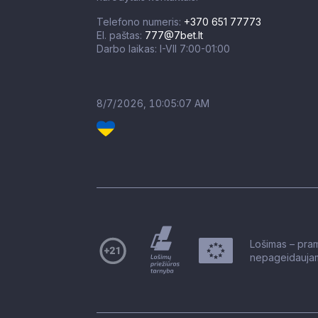
Telefono numeris:
+370 651 77773
El. paštas:
777@7bet.lt
Darbo laikas: I-VII 7:00-01:00
8/7/2026, 10:05:07 AM
Lošimas – pram
nepageidaujamų