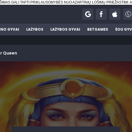
ŠIMAS GALI TAPTI PRIKLAUSOMYBĖS NUO AZARTINIŲ LOŠIMŲ PRIEŽASTIMI.
A
INO GYVAI
LAŽYBOS
LAŽYBOS GYVAI
BETGAMES
ŠOU GYV
ar Queen