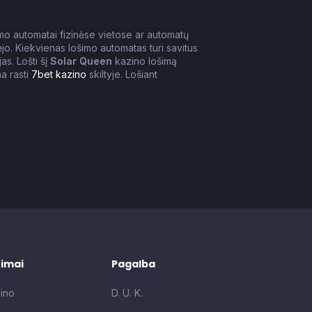
ošimo automatai fizinėse vietose ar automatų
jo. Kiekvienas lošimo automatas turi savitus
as. Lošti šį
Solar Queen
kazino lošimą
a rasti
7bet kazino
skiltyje. Lošiant
šimai
Pagalba
ino
D. U. K.