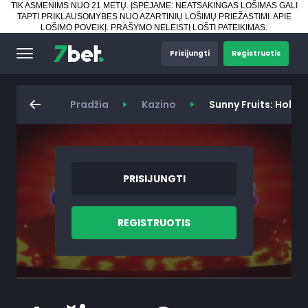
TIK ASMENIMS NUO 21 METŲ. ĮSPĖJAME: NEATSAKINGAS LOŠIMAS GALI
TAPTI PRIKLAUSOMYBĖS NUO AZARTINIŲ LOŠIMŲ PRIEŽASTIMI.
APIE
LOŠIMO POVEIKĮ
.
PRAŠYMO NELEISTI LOŠTI PATEIKIMAS
.
Prisijungti
Registruotis
Pradžia
Kazino
Sunny Fruits: Hold 
PRISIJUNGTI
REGISTRUOTIS