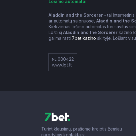
Lošimo automatai
Aladdin and the Sorcerer
- tai internetini
ar automatų salonuose,
Aladdin and the S
Kiekvienas lošimo automatas turi savitus simb
Lošti šį
Aladdin and the Sorcerer
kazino lo
galima rasti
7bet kazino
skiltyje. Lošiant vis
NL 000422
www.lpt.lt
Turint klausimų, prašome kreiptis žemiau
nurodytais kontaktais: