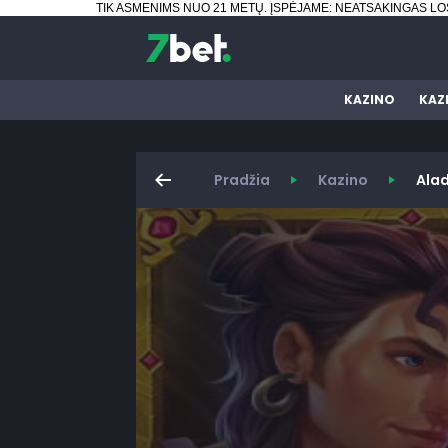
TIK ASMENIMS NUO 21 METŲ. ĮSPĖJAME: NEATSAKINGAS LO
KAZINO
KAZ
Pradžia
Kazino
Alad