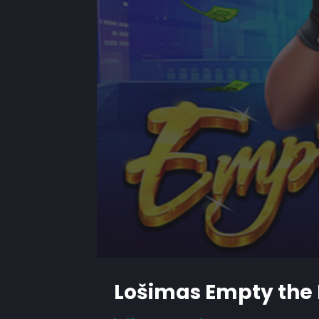
Lošimas
Empty the