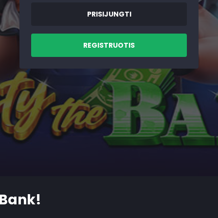
PRISIJUNGTI
REGISTRUOTIS
 Bank!