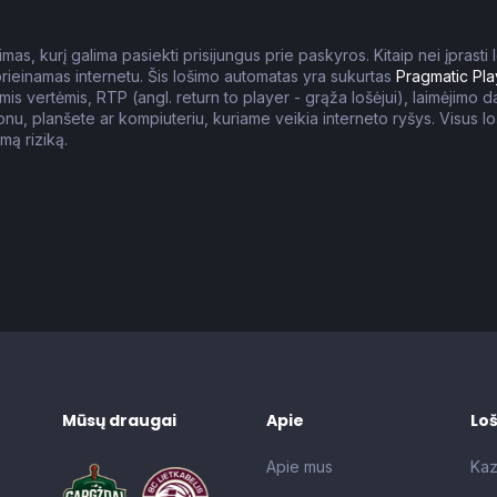
šimas, kurį galima pasiekti prisijungus prie paskyros. Kitaip nei įprast
rieinamas internetu. Šis lošimo automatas yra sukurtas
Pragmatic Pla
s vertėmis, RTP (angl. return to player - grąža lošėjui), laimėjimo daug
nu, planšete ar kompiuteriu, kuriame veikia interneto ryšys. Visus l
imą riziką.
Mūsų draugai
Apie
Lo
Apie mus
Kaz