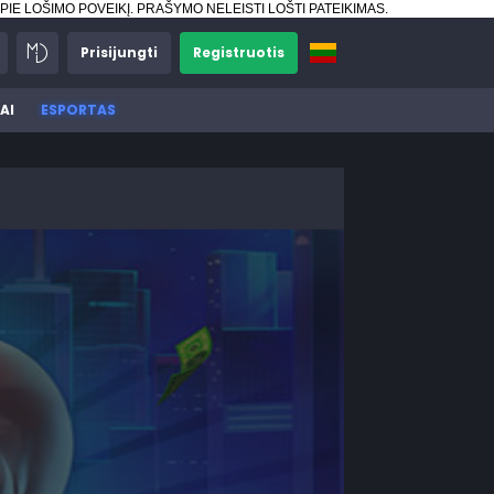
PIE LOŠIMO POVEIKĮ
.
PRAŠYMO NELEISTI LOŠTI PATEIKIMAS
.
Prisijungti
Registruotis
AI
ESPORTAS