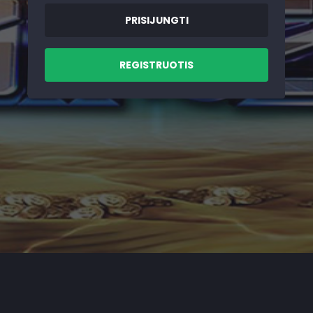
PRISIJUNGTI
REGISTRUOTIS