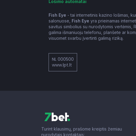
Lošimo automatai
Fish Eye
- tai internetinis kazino lošimas, k
salonuose,
Fish Eye
yra prieinamas internet
savitus simbolius su nurodytomis vertėmis, RTP
galima išmaniuoju telefonu, planšete ar komp
visuomet svarbu įvertinti galimą riziką.
NL 000500
www.lpt.lt
Turint klausimų, prašome kreiptis žemiau
nurodytais kontaktais: