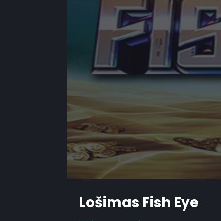
Lošimas
Fish Eye