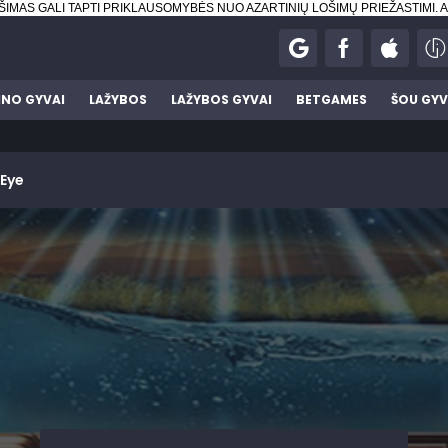
ŠIMAS GALI TAPTI PRIKLAUSOMYBĖS NUO AZARTINIŲ LOŠIMŲ PRIEŽASTIMI.
A
INO GYVAI
LAŽYBOS
LAŽYBOS GYVAI
BETGAMES
ŠOU GYV
 Eye