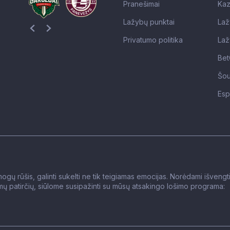
Pranešimai
Kaz
Lažybų punktai
Laž
Privatumo politika
Laž
Be
Šou
Esp
ogų rūšis, galinti sukelti ne tik teigiamas emocijas. Norėdami išvengt
 patirčių, siūlome susipažinti su mūsų atsakingo lošimo programa: