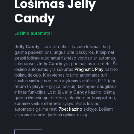
Lošimas
Jelly
Candy
Lošimo automatai
Jelly Candy
- tai internetinis kazino lošimas, kurį
galima pasiekti prisijungus prie paskyros. Kitaip nei
įprasti lošimo automatai fizinėse vietose ar automatų
salonuose,
Jelly Candy
yra prieinamas internetu. Šis
lošimo automatas yra sukurtas
Pragmatic Play
kazino
lošimų tiekėjo. Kiekvienas lošimo automatas turi
savitus simbolius su nurodytomis vertėmis, RTP (angl.
return to player - grąža lošėjui), laimėjimo daugiklius
ir kitas funkcijas. Lošti šį
Jelly Candy
kazino lošimą
galima išmaniuoju telefonu, planšete ar kompiuteriu,
kuriame veikia interneto ryšys. Visus lošimo
automatus galima rasti
7bet kazino
skiltyje. Lošiant
visuomet svarbu įvertinti galimą riziką.