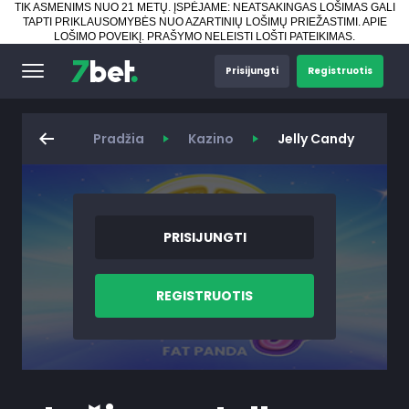
TIK ASMENIMS NUO 21 METŲ. ĮSPĖJAME: NEATSAKINGAS LOŠIMAS GALI
TAPTI PRIKLAUSOMYBĖS NUO AZARTINIŲ LOŠIMŲ PRIEŽASTIMI.
APIE
LOŠIMO POVEIKĮ
.
PRAŠYMO NELEISTI LOŠTI PATEIKIMAS
.
Prisijungti
Registruotis
Pradžia
Kazino
Jelly Candy
PRISIJUNGTI
REGISTRUOTIS