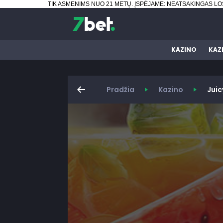
TIK ASMENIMS NUO 21 METŲ. ĮSPĖJAME: NEATSAKINGAS LO
KAZINO
KAZ
Pradžia
Kazino
Juic