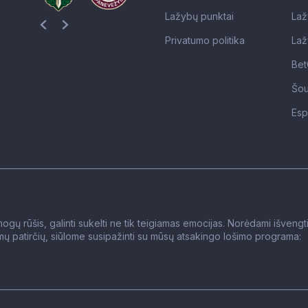
Lažybų punktai
Laž
Privatumo politika
Laž
Be
Šou
Esp
ogų rūšis, galinti sukelti ne tik teigiamas emocijas. Norėdami išvengt
 patirčių, siūlome susipažinti su mūsų atsakingo lošimo programa: