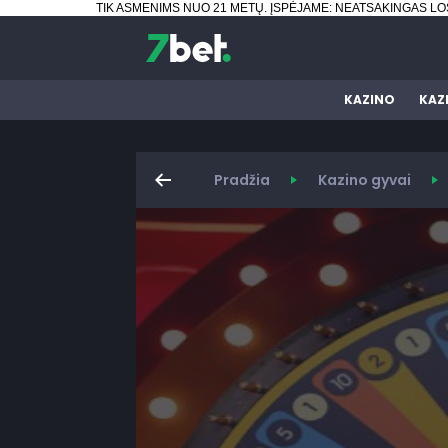
TIK ASMENIMS NUO 21 METŲ. ĮSPĖJAME: NEATSAKINGAS LO
KAZINO
KAZ
Pradžia
Kazino gyvai