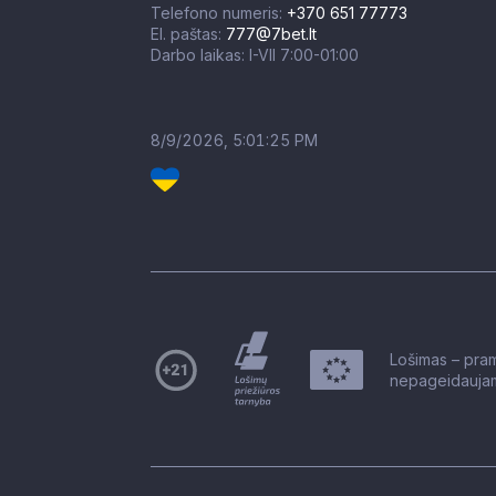
Telefono numeris:
+370 651 77773
El. paštas:
777@7bet.lt
Darbo laikas: I-VII 7:00-01:00
8/9/2026, 5:01:26 PM
Lošimas – pram
nepageidaujamų