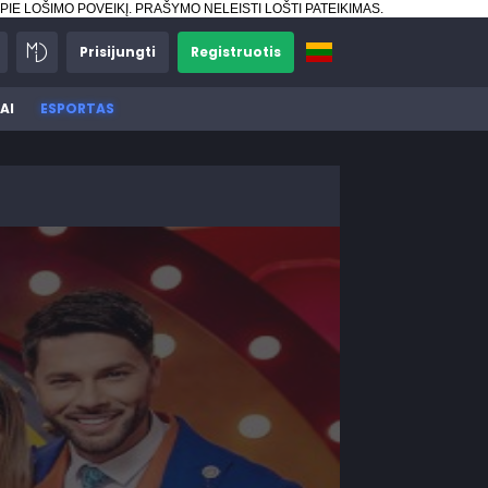
PIE LOŠIMO POVEIKĮ
.
PRAŠYMO NELEISTI LOŠTI PATEIKIMAS
.
Prisijungti
Registruotis
AI
ESPORTAS