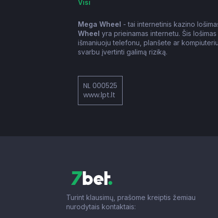
Visi
Mega Wheel
- tai internetinis kazino lošima
Wheel
yra prieinamas internetu. Šis lošima
išmaniuoju telefonu, planšete ar kompiuteriu
svarbu įvertinti galimą riziką.
NL 000525
www.lpt.lt
Turint klausimų, prašome kreiptis žemiau
nurodytais kontaktais: