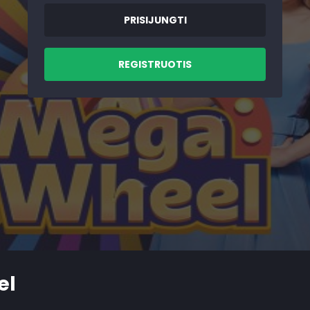
PRISIJUNGTI
REGISTRUOTIS
el