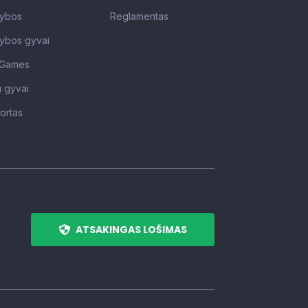
ybos
Reglamentas
ybos gyvai
tGames
 gyvai
ortas
i
ATSAKINGAS LOŠIMAS