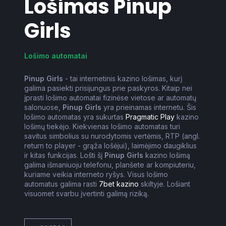
Lošimas
Pinup
Girls
Lošimo automatai
Pinup Girls
- tai internetinis kazino lošimas, kurį
galima pasiekti prisijungus prie paskyros. Kitaip nei
įprasti lošimo automatai fizinėse vietose ar automatų
salonuose,
Pinup Girls
yra prieinamas internetu. Šis
lošimo automatas yra sukurtas
Pragmatic Play
kazino
lošimų tiekėjo. Kiekvienas lošimo automatas turi
savitus simbolius su nurodytomis vertėmis, RTP (angl.
return to player - grąža lošėjui), laimėjimo daugiklius
ir kitas funkcijas. Lošti šį
Pinup Girls
kazino lošimą
galima išmaniuoju telefonu, planšete ar kompiuteriu,
kuriame veikia interneto ryšys. Visus lošimo
automatus galima rasti
7bet kazino
skiltyje. Lošiant
visuomet svarbu įvertinti galimą riziką.