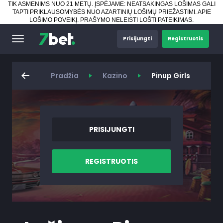
TIK ASMENIMS NUO 21 METŲ. ĮSPĖJAME: NEATSAKINGAS LOŠIMAS GALI
TAPTI PRIKLAUSOMYBĖS NUO AZARTINIŲ LOŠIMŲ PRIEŽASTIMI.
APIE
LOŠIMO POVEIKĮ
.
PRAŠYMO NELEISTI LOŠTI PATEIKIMAS
.
Prisijungti
Registruotis
Pradžia
Kazino
Pinup Girls
PRISIJUNGTI
REGISTRUOTIS