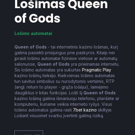
Lošimas
Queen
of Gods
Lošimo automatai
Queen of Gods
- tai internetinis kazino lošimas, kurį
galima pasiekti prisijungus prie paskyros. Kitaip nei
įprasti lošimo automatai fizinėse vietose ar automatų
salonuose,
Queen of Gods
yra prieinamas internetu.
Šis lošimo automatas yra sukurtas
Pragmatic Play
kazino lošimų tiekėjo. Kiekvienas lošimo automatas
turi savitus simbolius su nurodytomis vertėmis, RTP
(angl. return to player - grąža lošėjui), laimėjimo
daugiklius ir kitas funkcijas. Lošti šį
Queen of Gods
kazino lošimą galima išmaniuoju telefonu, planšete ar
kompiuteriu, kuriame veikia interneto ryšys. Visus
lošimo automatus galima rasti
7bet kazino
skiltyje.
Lošiant visuomet svarbu įvertinti galimą riziką.