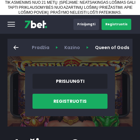
TIK ASMENIMS NUO 21 METŲ. ĮSPĖJAME: NEATSAKINGAS LOŠIMAS GALI
TAPTI PRIKLAUSOMYBĖS NUO AZARTINIŲ LOŠIMŲ PRIEŽASTIMI.
APIE
LOŠIMO POVEIKĮ
.
PRAŠYMO NELEISTI LOŠTI PATEIKIMAS
.
Prisijungti
Registruotis
Pradžia
Kazino
Queen of Gods
PRISIJUNGTI
REGISTRUOTIS