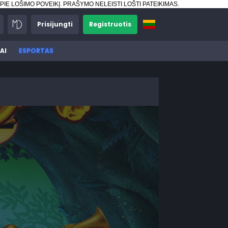
PIE LOŠIMO POVEIKĮ
.
PRAŠYMO NELEISTI LOŠTI PATEIKIMAS
.
Prisijungti
Registruotis
AI
ESPORTAS