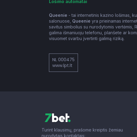
Lošimo automatai
Queenie
- tai internetinis kazino lošimas, k
salonuose,
Queenie
yra prieinamas interne
savitus simbolius su nurodytomis vertėmis, RTP
galima išmaniuoju telefonu, planšete ar komp
visuomet svarbu įvertinti galimą riziką.
NL 000475
www.lpt.lt
Turint klausimų, prašome kreiptis žemiau
nurodytais kontaktais: