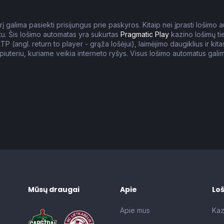
urį galima pasiekti prisijungus prie paskyros. Kitaip nei įprasti lošimo
tu. Šis lošimo automatas yra sukurtas
Pragmatic Play
kazino lošimų ti
 (angl. return to player - grąža lošėjui), laimėjimo daugiklius ir kitas
iuteriu, kuriame veikia interneto ryšys. Visus lošimo automatus galim
Mūsų draugai
Apie
Lo
Apie mus
Kaz