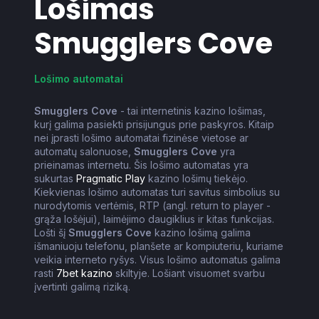
Lošimas
Smugglers Cove
Lošimo automatai
Smugglers Cove
- tai internetinis kazino lošimas,
kurį galima pasiekti prisijungus prie paskyros. Kitaip
nei įprasti lošimo automatai fizinėse vietose ar
automatų salonuose,
Smugglers Cove
yra
prieinamas internetu. Šis lošimo automatas yra
sukurtas
Pragmatic Play
kazino lošimų tiekėjo.
Kiekvienas lošimo automatas turi savitus simbolius su
nurodytomis vertėmis, RTP (angl. return to player -
grąža lošėjui), laimėjimo daugiklius ir kitas funkcijas.
Lošti šį
Smugglers Cove
kazino lošimą galima
išmaniuoju telefonu, planšete ar kompiuteriu, kuriame
veikia interneto ryšys. Visus lošimo automatus galima
rasti
7bet kazino
skiltyje. Lošiant visuomet svarbu
įvertinti galimą riziką.