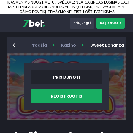
TIK ASMENIMS NUO 21 METŲ. ĮSPĖJAME: NEATSAKINGAS LOŠIMAS GALI
TAPTI PRIKLAUSOMYBĖS NUO AZARTINIŲ LOŠIMŲ PRIEŽASTIMI.
APIE
LOŠIMO POVEIKĮ
.
PRAŠYMO NELEISTI LOŠTI PATEIKIMAS
.
Prisijungti
Registruotis
Pradžia
Kazino
Sweet Bonanza
PRISIJUNGTI
REGISTRUOTIS