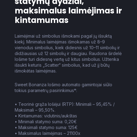
statymų dydžiai,
maksimalus laimėjimas ir
kintamumas
Laimėjimai už simbolius išmokami pagal jų išsuktą
kiekį. Minimalus laimėjimas išmokamas už 8–9
vienodus simbolius, kiek didesnis už 10–11 simbolių ir
didžiausias už 12 simbolių ir daugiau. Raudona širdelė
lošime turi didesnę vertę už kitus simbolius. Užtenka
išsukti keturis „Scatter“ simbolius, kad už jį būtų
išmokėtas laimėjimas.
Sweet Bonanza lošimo automato gamintojai siūlo
tokius parametrų pasirinkimus*:
• Teorinė grąža lošėjui (RTP): Minimali – 95,45% /
Maksimali – 95,50%.
• Kintamumas: vidutinis/aukštas
• Minimali statymo suma: 0,20€
• Maksimali statymo suma: 125€
• Maksimalus laimėjimas – 21100x