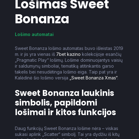
Lošimas
Sweet
Bonanza
Lošimo automatai
Sweet Bonanza lošimo automatas buvo išleistas 2019
m. ir jis yra vienas iš
7bet kazino
kolekcijoje esančių
„Pragmatic Play“ lošimų. Lošime dominuojantys vaisių
ir saldumynų simboliai, tematiką atitinkantis garso
takelis bei nesudėtinga lošimo eiga. Taip pat yra ir
Kalėdinė šio lošimo versija
„Sweet Bonanza Xmas“
.
Sweet Bonanza laukinis
simbolis, papildomi
lošimai ir kitos funkcijos
Daug funkcijų Sweet Bonanza lošime nėra – viskas
sukasi aplink „Scatter“ simbolį. Tai yra dydžiu iš kitų