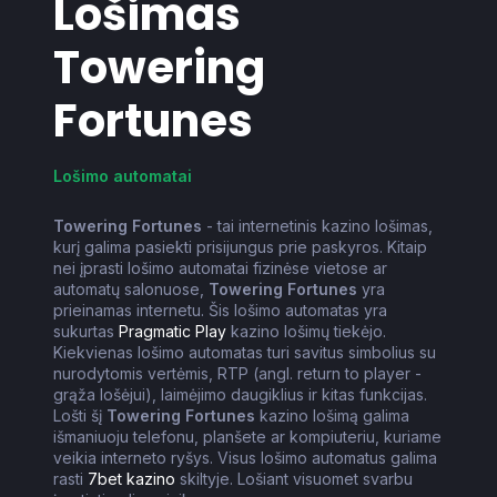
Lošimas
Towering
Fortunes
Lošimo automatai
Towering Fortunes
- tai internetinis kazino lošimas,
kurį galima pasiekti prisijungus prie paskyros. Kitaip
nei įprasti lošimo automatai fizinėse vietose ar
automatų salonuose,
Towering Fortunes
yra
prieinamas internetu. Šis lošimo automatas yra
sukurtas
Pragmatic Play
kazino lošimų tiekėjo.
Kiekvienas lošimo automatas turi savitus simbolius su
nurodytomis vertėmis, RTP (angl. return to player -
grąža lošėjui), laimėjimo daugiklius ir kitas funkcijas.
Lošti šį
Towering Fortunes
kazino lošimą galima
išmaniuoju telefonu, planšete ar kompiuteriu, kuriame
veikia interneto ryšys. Visus lošimo automatus galima
rasti
7bet kazino
skiltyje. Lošiant visuomet svarbu