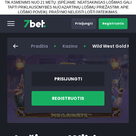
TIK ASMENIMS NUO 21 METŲ. ĮSPĖJAME: NEATSAKINGAS LOŠIMAS GALI
TAPTI PRIKLAUSOMYBĖS NUO AZARTINIŲ LOŠIMŲ PRIEŽASTIMI.
APIE
LOŠIMO POVEIKĮ
.
PRAŠYMO NELEISTI LOŠTI PATEIKIMAS
.
Prisijungti
Registruotis
Pradžia
Kazino
Wild West Gold M
PRISIJUNGTI
REGISTRUOTIS