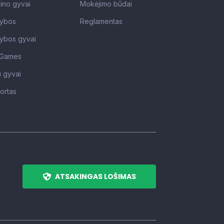
ino gyvai
Mokėjimo būdai
ybos
Reglamentas
ybos gyvai
tGames
 gyvai
ortas
i
ATSAKINGAS LOŠIMAS