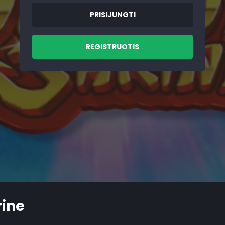
PRISIJUNGTI
REGISTRUOTIS
rine