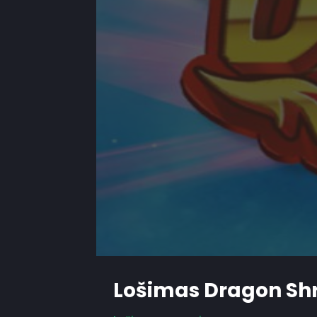
Lošimas
Dragon Sh