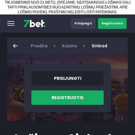
TIK ASMENIMS NUO 21 METŲ. ĮSPĖJAME: NEATSAKINGAS LOŠIMAS GALI
TAPTI PRIKLAUSOMYBĖS NUO AZARTINIŲ LOŠIMŲ PRIEŽASTIMI.
APIE
LOŠIMO POVEIKĮ
.
PRAŠYMO NELEISTI LOŠTI PATEIKIMAS
.
Prisijungti
Registruotis
Pradžia
Kazino
Sinbad
PRISIJUNGTI
REGISTRUOTIS