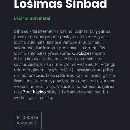
Lošimas
Sinbad
Lošimo automatai
Sinbad
- tai internetinis kazino lošimas, kurį galima
pasiekti prisijungus prie paskyros. Kitaip nei įprasti
lošimo automatai fizinėse vietose ar automatų
salonuose,
Sinbad
yra prieinamas internetu. Šis
lošimo automatas yra sukurtas
Quickspin
kazino
lošimų tiekėjo. Kiekvienas lošimo automatas turi
savitus simbolius su nurodytomis vertėmis, RTP (angl.
return to player - grąža lošėjui), laimėjimo daugiklius
ir kitas funkcijas. Lošti šį
Sinbad
kazino lošimą galima
išmaniuoju telefonu, planšete ar kompiuteriu, kuriame
veikia interneto ryšys. Visus lošimo automatus galima
rasti
7bet kazino
skiltyje. Lošiant visuomet svarbu
įvertinti galimą riziką.
NL 000438
www.lpt.lt