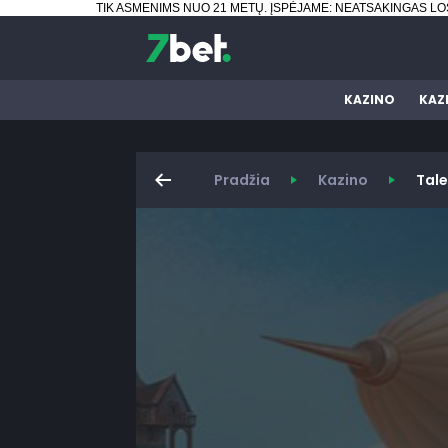
TIK ASMENIMS NUO 21 METŲ. ĮSPĖJAME: NEATSAKINGAS LO
KAZINO
KAZ
Pradžia
Kazino
Tale