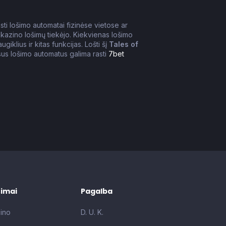
asti lošimo automatai fizinėse vietose ar
kazino lošimų tiekėjo. Kiekvienas lošimo
iklius ir kitas funkcijas. Lošti šį
Tales of
sus lošimo automatus galima rasti
7bet
šimai
Pagalba
ino
D. U. K.