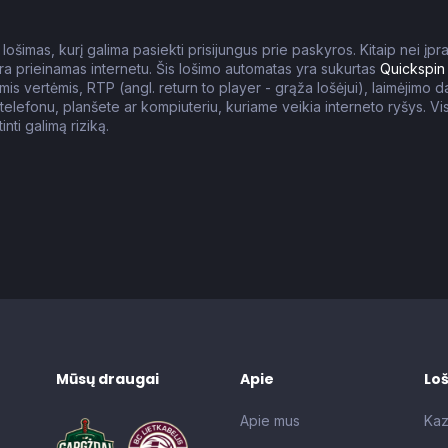
o lošimas, kurį galima pasiekti prisijungus prie paskyros. Kitaip nei įpr
ra prieinamas internetu. Šis lošimo automatas yra sukurtas
Quickspin
s vertėmis, RTP (angl. return to player - grąža lošėjui), laimėjimo daug
telefonu, planšete ar kompiuteriu, kuriame veikia interneto ryšys. Vi
nti galimą riziką.
Mūsų draugai
Apie
Lo
Apie mus
Kaz