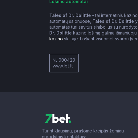
Lošimo automatai
Tales of Dr. Dolittle
- tai internetinis kazin
automatų salonuose,
Tales of Dr. Dolittle
y
automatas turi savitus simbolius su nurodytomi
Dr. Dolittle
kazino lošimą galima išmaniuoju 
kazino
skiltyje. Lošiant visuomet svarbu įverti
NL 000429
www.lpt.lt
Turint klausimų, prašome kreiptis žemiau
nurodytais kontaktais: