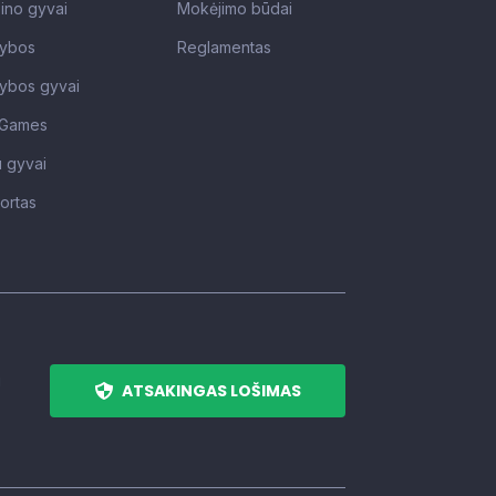
ino gyvai
Mokėjimo būdai
ybos
Reglamentas
ybos gyvai
tGames
 gyvai
ortas
i
ATSAKINGAS LOŠIMAS