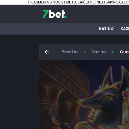
TIK ASMENIMS NUO 21 METŲ. ĮSPĖJAME: NEATSAKINGAS LO
KAZINO
KAZ
Pradžia
Kazino
Guar