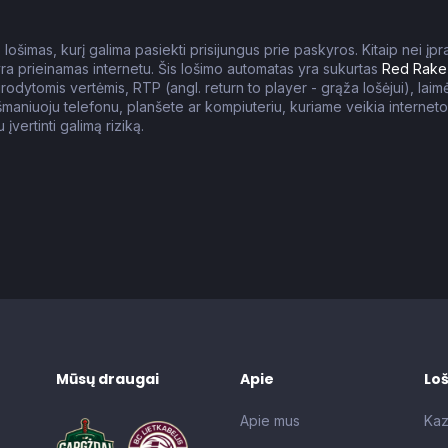
o lošimas, kurį galima pasiekti prisijungus prie paskyros. Kitaip nei įp
ra prieinamas internetu. Šis lošimo automatas yra sukurtas
Red Rake
odytomis vertėmis, RTP (angl. return to player - grąža lošėjui), laimėji
maniuoju telefonu, planšete ar kompiuteriu, kuriame veikia interneto
įvertinti galimą riziką.
Mūsų draugai
Apie
Lo
Apie mus
Kaz