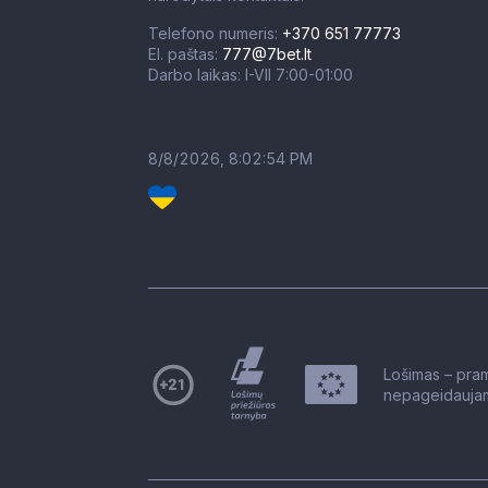
Telefono numeris:
+370 651 77773
El. paštas:
777@7bet.lt
Darbo laikas: I-VII 7:00-01:00
8/8/2026, 8:02:55 PM
Lošimas – pram
nepageidaujamų