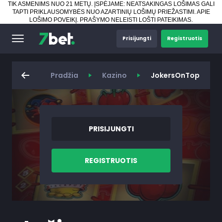
TIK ASMENIMS NUO 21 METŲ. ĮSPĖJAME: NEATSAKINGAS LOŠIMAS GALI
TAPTI PRIKLAUSOMYBĖS NUO AZARTINIŲ LOŠIMŲ PRIEŽASTIMI.
APIE
LOŠIMO POVEIKĮ
.
PRAŠYMO NELEISTI LOŠTI PATEIKIMAS
.
Prisijungti
Registruotis
Pradžia
Kazino
JokersOnTop
PRISIJUNGTI
REGISTRUOTIS