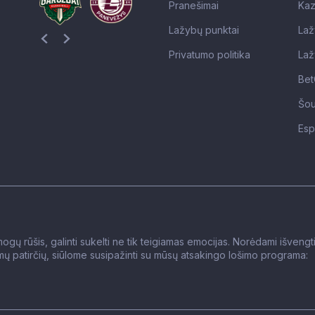
Pranešimai
Kaz
Lažybų punktai
Laž
Privatumo politika
Laž
Be
Šou
Esp
ogų rūšis, galinti sukelti ne tik teigiamas emocijas. Norėdami išvengt
 patirčių, siūlome susipažinti su mūsų atsakingo lošimo programa: