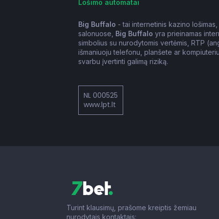
Lošimo automatai
Big Buffalo
- tai internetinis kazino lošimas
salonuose,
Big Buffalo
yra prieinamas inter
simbolius su nurodytomis vertėmis, RTP (angl. 
išmaniuoju telefonu, planšete ar kompiuteriu
svarbu įvertinti galimą riziką.
NL 000525
www.lpt.lt
Turint klausimų, prašome kreiptis žemiau
nurodytais kontaktais: