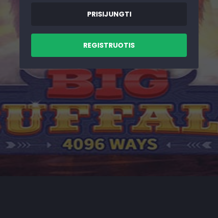
PRISIJUNGTI
REGISTRUOTIS
o