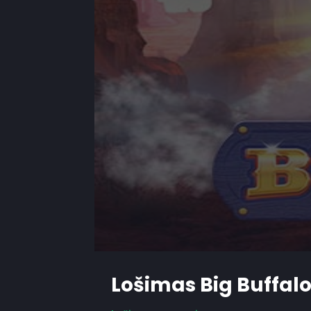
Lošimas
Big Buffal