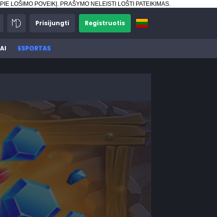
PIE LOŠIMO POVEIKĮ
.
PRAŠYMO NELEISTI LOŠTI PATEIKIMAS
.
Prisijungti
Registruotis
AI
ESPORTAS