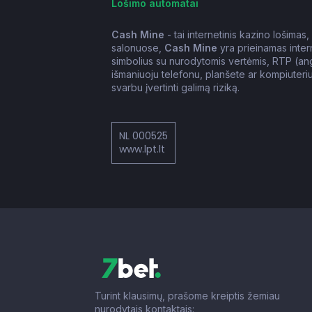
Lošimo automatai
Cash Mine
- tai internetinis kazino lošimas
salonuose,
Cash Mine
yra prieinamas inter
simbolius su nurodytomis vertėmis, RTP (angl. 
išmaniuoju telefonu, planšete ar kompiuteriu
svarbu įvertinti galimą riziką.
NL 000525
www.lpt.lt
Turint klausimų, prašome kreiptis žemiau
nurodytais kontaktais: