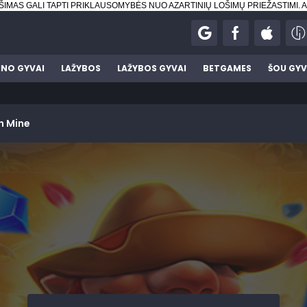
ŠIMAS GALI TAPTI PRIKLAUSOMYBĖS NUO AZARTINIŲ LOŠIMŲ PRIEŽASTIMI.
A
INO GYVAI
LAŽYBOS
LAŽYBOS GYVAI
BETGAMES
ŠOU GYV
h Mine