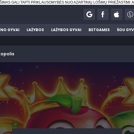
ŠIMAS GALI TAPTI PRIKLAUSOMYBĖS NUO AZARTINIŲ LOŠIMŲ PRIEŽASTIMI.
A
INO GYVAI
LAŽYBOS
LAŽYBOS GYVAI
BETGAMES
ŠOU GYV
topolis