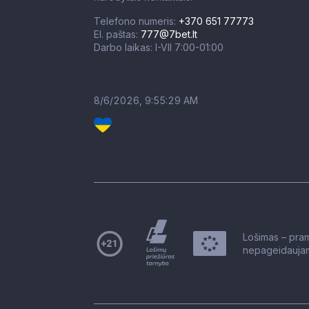
Telefono numeris:
+370 651 77773
El. paštas:
777@7bet.lt
Darbo laikas: I-VII 7:00-01:00
8/6/2026, 9:55:30 AM
Lošimas – pram
nepageidaujamų