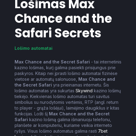
Lošimas
Max
Chance and the
Safari Secrets
Lošimo automatai
Max Chance and the Secret Safari
- tai internetinis
kazino lošimas, kurį galima pasiekti prisijungus prie
paskyros. Kitaip nei įprasti lošimo automatai fizinėse
vietose ar automatų salonuose,
Max Chance and
the Secret Safari
yra prieinamas internetu. Šis
lošimo automatas yra sukurtas
Skywind
kazino lošimų
tiekėjo. Kiekvienas lošimo automatas turi savitus
simbolius su nurodytomis vertėmis, RTP (angl. return
to player - grąža lošėjui), laimėjimo daugiklius ir kitas
funkcijas. Lošti šį
Max Chance and the Secret
Safari
kazino lošimą galima išmaniuoju telefonu,
planšete ar kompiuteriu, kuriame veikia interneto
ryšys. Visus lošimo automatus galima rasti
7bet