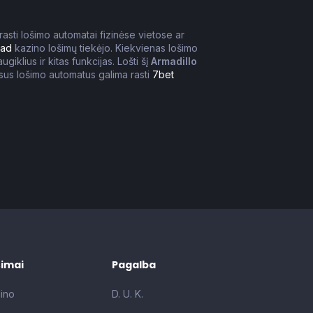
prasti lošimo automatai fizinėse vietose ar
ead
kazino lošimų tiekėjo. Kiekvienas lošimo
iklius ir kitas funkcijas. Lošti šį
Armadillo
isus lošimo automatus galima rasti
7bet
šimai
Pagalba
ino
D. U. K.