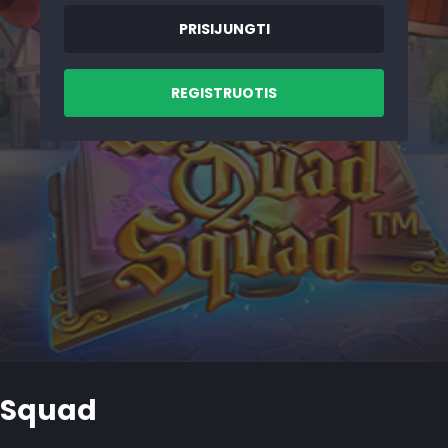
PRISIJUNGTI
REGISTRUOTIS
 Squad