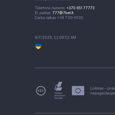
Telefono numeris:
+370 651 77773
El. paštas:
777@7bet.lt
Darbo laikas: I-VII 7:00-01:00
8/7/2026, 11:09:53 AM
Lošimas – pram
nepageidaujamų