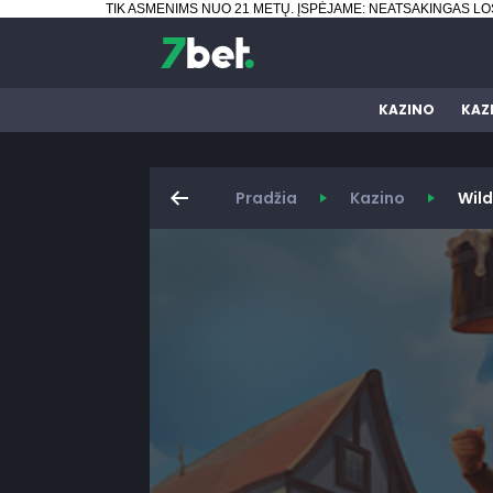
TIK ASMENIMS NUO 21 METŲ. ĮSPĖJAME: NEATSAKINGAS LO
KAZINO
KAZ
Pradžia
Kazino
Wil