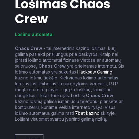
Lošimas
Chaos
Crew
Lošimo automatai
Chaos Crew
- tai internetinis kazino lošimas, kurį
galima pasiekti prisijungus prie paskyros. Kitaip nei
įprasti lošimo automatai fizinėse vietose ar automatų
salonuose,
Chaos Crew
yra prieinamas internetu. Šis
lošimo automatas yra sukurtas
Hacksaw Gaming
kazino lošimų tiekėjo. Kiekvienas lošimo automatas
turi savitus simbolius su nurodytomis vertėmis, RTP
(angl. return to player - grąža lošėjui), laimėjimo
daugiklius ir kitas funkcijas. Lošti šį
Chaos Crew
kazino lošimą galima išmaniuoju telefonu, planšete ar
kompiuteriu, kuriame veikia interneto ryšys. Visus
lošimo automatus galima rasti
7bet kazino
skiltyje.
Lošiant visuomet svarbu įvertinti galimą riziką.