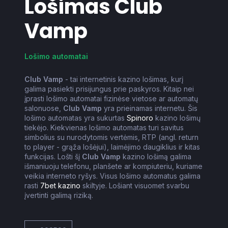
Lošimas
Club
Vamp
Lošimo automatai
Club Vamp
- tai internetinis kazino lošimas, kurį
galima pasiekti prisijungus prie paskyros. Kitaip nei
įprasti lošimo automatai fizinėse vietose ar automatų
salonuose,
Club Vamp
yra prieinamas internetu. Šis
lošimo automatas yra sukurtas
Spinoro
kazino lošimų
tiekėjo. Kiekvienas lošimo automatas turi savitus
simbolius su nurodytomis vertėmis, RTP (angl. return
to player - grąža lošėjui), laimėjimo daugiklius ir kitas
funkcijas. Lošti šį
Club Vamp
kazino lošimą galima
išmaniuoju telefonu, planšete ar kompiuteriu, kuriame
veikia interneto ryšys. Visus lošimo automatus galima
rasti
7bet kazino
skiltyje. Lošiant visuomet svarbu
įvertinti galimą riziką.