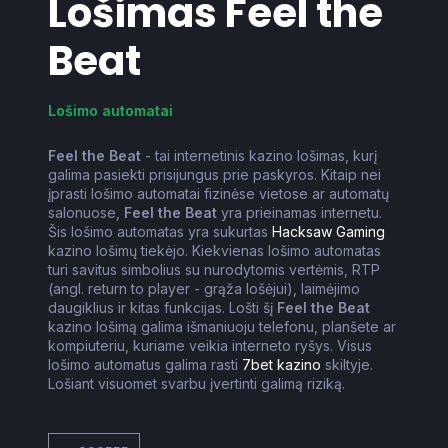
Lošimas
Feel the
Beat
Lošimo automatai
Feel the Beat
- tai internetinis kazino lošimas, kurį
galima pasiekti prisijungus prie paskyros. Kitaip nei
įprasti lošimo automatai fizinėse vietose ar automatų
salonuose,
Feel the Beat
yra prieinamas internetu.
Šis lošimo automatas yra sukurtas
Hacksaw Gaming
kazino lošimų tiekėjo. Kiekvienas lošimo automatas
turi savitus simbolius su nurodytomis vertėmis, RTP
(angl. return to player - grąža lošėjui), laimėjimo
daugiklius ir kitas funkcijas. Lošti šį
Feel the Beat
kazino lošimą galima išmaniuoju telefonu, planšete ar
kompiuteriu, kuriame veikia interneto ryšys. Visus
lošimo automatus galima rasti
7bet kazino
skiltyje.
Lošiant visuomet svarbu įvertinti galimą riziką.