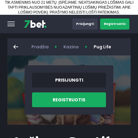
TIK ASMENIMS NUO 21 METŲ. ĮSPĖJAME: NEATSAKINGAS LOŠIMAS GALI
TAPTI PRIKLAUSOMYBĖS NUO AZARTINIŲ LOŠIMŲ PRIEŽASTIMI.
APIE
LOŠIMO POVEIKĮ
.
PRAŠYMO NELEISTI LOŠTI PATEIKIMAS
.
Prisijungti
Registruotis
Pradžia
Kazino
Pug Life
PRISIJUNGTI
REGISTRUOTIS