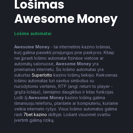
Lošimas
Awesome Money
Lošimo automatai
Awesome Money
- tai internetinis kazino lošimas,
kurį galima pasiekti prisijungus prie paskyros. Kitaip
nei įprasti lošimo automatai fizinėse vietose ar
automatų salonuose,
Awesome Money
yra
prieinamas internetu. Šis lošimo automatas yra
sukurtas
Superlotto
kazino lošimų tiekėjo. Kiekvienas
lošimo automatas turi savitus simbolius su
nurodytomis vertėmis, RTP (angl. return to player -
grąža lošėjui), laimėjimo daugiklius ir kitas funkcijas.
Lošti šį
Awesome Money
kazino lošimą galima
išmaniuoju telefonu, planšete ar kompiuteriu, kuriame
veikia interneto ryšys. Visus lošimo automatus galima
rasti
7bet kazino
skiltyje. Lošiant visuomet svarbu
įvertinti galimą riziką.