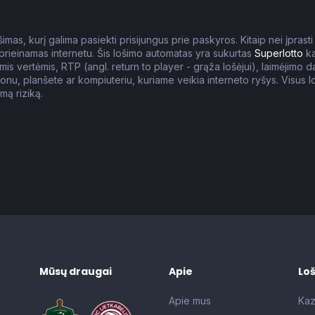
ošimas, kurį galima pasiekti prisijungus prie paskyros. Kitaip nei įprast
prieinamas internetu. Šis lošimo automatas yra sukurtas
Superlotto
ka
s vertėmis, RTP (angl. return to player - grąža lošėjui), laimėjimo daug
onu, planšete ar kompiuteriu, kuriame veikia interneto ryšys. Visus 
imą riziką.
Mūsų draugai
Apie
Lo
Apie mus
Kaz