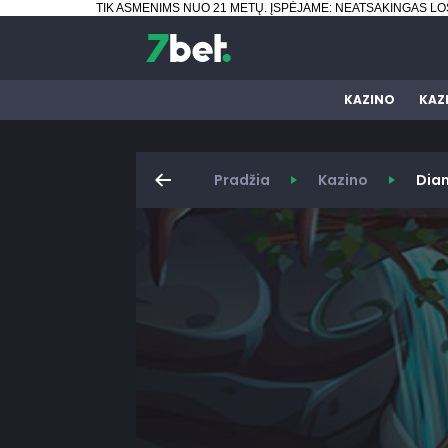
TIK ASMENIMS NUO 21 METŲ. ĮSPĖJAME: NEATSAKINGAS LO
KAZINO
KAZ
Pradžia
Kazino
Dia