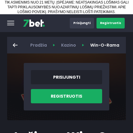
TIK ASMENIMS NUO 21 METŲ. ĮSPĖJAME: NEATSAKINGAS LOŠIMAS GALI
TAPTI PRIKLAUSOMYBĖS NUO AZARTINIŲ LOŠIMŲ PRIEŽASTIMI.
APIE
LOŠIMO POVEIKĮ
.
PRAŠYMO NELEISTI LOŠTI PATEIKIMAS
.
Prisijungti
Registruotis
Pradžia
Kazino
Win-O-Rama
PRISIJUNGTI
REGISTRUOTIS